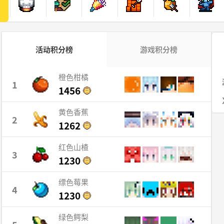
活动积分榜
游戏积分榜
橙色柑橘
1
1456
黄色香蕉
2
1262
红色山楂
3
1230
缥色莓果
4
1230
绿色鳄梨