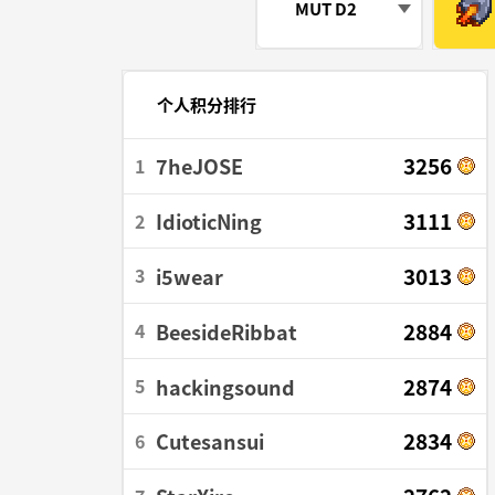
MUT D2
个人积分排行
3256
7heJOSE
1
3111
IdioticNing
2
3013
i5wear
3
2884
BeesideRibbat
4
2874
hackingsound
5
2834
Cutesansui
6